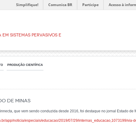
Simplifique!
Comunica BR
Participe
Acesso à infor
 em Sistemas Pervasivos e
TO
PRODUÇÃO CIENTÍFICA
do de Minas
nnecta, que vem sendo conduzida desde 2016, foi destaque no jornal Estado de 
.br/app/noticia/especiais/educacao/2019/07/29/internas_educacao,1073199/via-