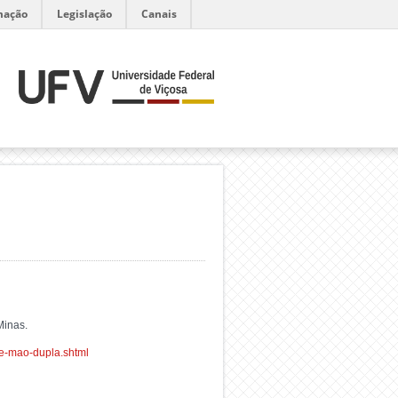
mação
Legislação
Canais
Minas.
de-mao-dupla.shtml